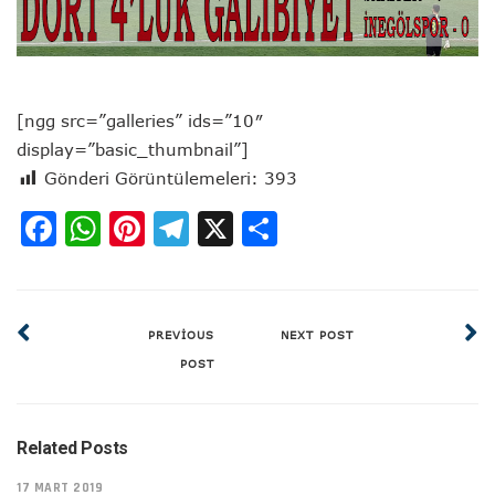
[ngg src=”galleries” ids=”10″
display=”basic_thumbnail”]
Gönderi Görüntülemeleri:
393
Facebook
WhatsApp
Pinterest
Telegram
X
Share
PREVIOUS
NEXT POST
POST
Related Posts
17 MART 2019