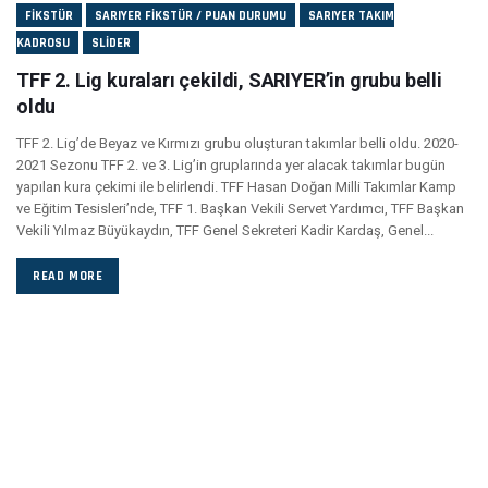
FIKSTÜR
SARIYER FIKSTÜR / PUAN DURUMU
SARIYER TAKIM
KADROSU
SLIDER
TFF 2. Lig kuraları çekildi, SARIYER’in grubu belli
oldu
TFF 2. Lig’de Beyaz ve Kırmızı grubu oluşturan takımlar belli oldu. 2020-
2021 Sezonu TFF 2. ve 3. Lig’in gruplarında yer alacak takımlar bugün
yapılan kura çekimi ile belirlendi. TFF Hasan Doğan Milli Takımlar Kamp
ve Eğitim Tesisleri’nde, TFF 1. Başkan Vekili Servet Yardımcı, TFF Başkan
Vekili Yılmaz Büyükaydın, TFF Genel Sekreteri Kadir Kardaş, Genel...
READ MORE