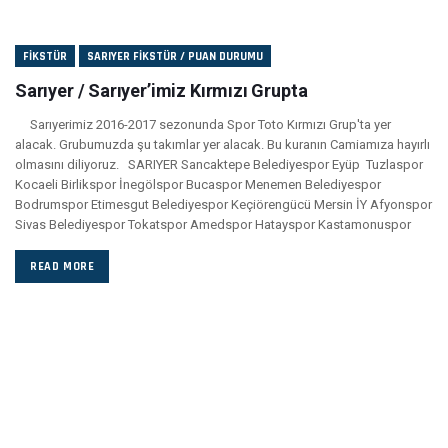
FIKSTÜR
SARIYER FIKSTÜR / PUAN DURUMU
Sarıyer / Sarıyer’imiz Kırmızı Grupta
Sarıyerimiz 2016-2017 sezonunda Spor Toto Kırmızı Grup'ta yer
alacak. Grubumuzda şu takımlar yer alacak. Bu kuranın Camiamıza hayırlı
olmasını diliyoruz. SARIYER Sancaktepe Belediyespor Eyüp Tuzlaspor
Kocaeli Birlikspor İnegölspor Bucaspor Menemen Belediyespor
Bodrumspor Etimesgut Belediyespor Keçiörengücü Mersin İY Afyonspor
Sivas Belediyespor Tokatspor Amedspor Hatayspor Kastamonuspor
READ MORE