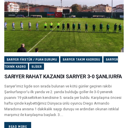
SARIYER FIKSTÜR / PUAN DURUMU
SARIYER TAKIM KADROSU
SARIYER
TEKNIK KADRO
SLIDER
SARIYER RAHAT KAZANDI SARIYER 3-0 ŞANLIURFA
Sarıyer’imiz ligde son sırada bulunan ve kötü günler geçiren rakibi
Şanlıurfaspor’u ilk yarıda ve 2. yarıda bulduğu goller ile 3-0 yenerek
puanını 19 yükseltirken kendisine 5. sırada yer buldu. Karşılaşma öncesi
hafta içinde kaybettiğimiz Dünyaca ünlü oyuncu Diego Armando
Maradona anısına 1 dakikalık saygı duruşu ve ardından okunan istiklal
marşımız ile karşılaşma başladı. 3....
READ MORE