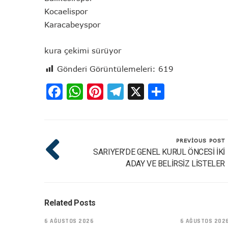
Kocaelispor
Karacabeyspor
kura çekimi sürüyor
Gönderi Görüntülemeleri:
619
Facebook
WhatsApp
Pinterest
Telegram
X
Share
PREVIOUS POST
SARIYER’DE GENEL KURUL ÖNCESİ İKİ
ADAY VE BELİRSİZ LİSTELER
Related Posts
6 AĞUSTOS 2026
6 AĞUSTOS 202