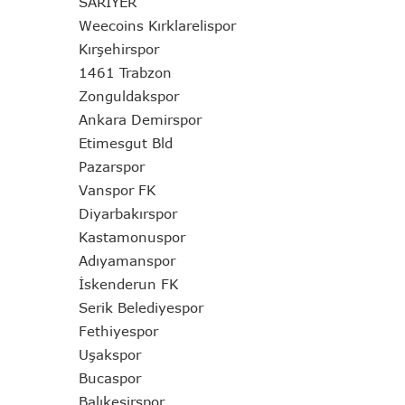
SARIYER
Weecoins Kırklarelispor
Kırşehirspor
1461 Trabzon
Zonguldakspor
Ankara Demirspor
Etimesgut Bld
Pazarspor
Vanspor FK
Diyarbakırspor
Kastamonuspor
Adıyamanspor
İskenderun FK
Serik Belediyespor
Fethiyespor
Uşakspor
Bucaspor
Balıkesirspor