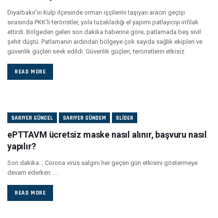
Diyarbakır'ın Kulp ilçesinde orman işçilerini taşıyan aracın geçişi
sırasında PKK'lı teröristler, yola tuzakladığı el yapımı patlayıcıyı infilak
ettirdi. Bölgeden gelen son dakika haberine göre; patlamada beş sivil
şehit düştü. Patlamanın ardından bölgeye çok sayıda sağlık ekipleri ve
güvenlik güçleri sevk edildi. Güvenlik güçleri, teröristlerin etkisiz
READ MORE
SARIYER GÜNCEL
SARIYER GÜNDEM
SLIDER
ePTTAVM ücretsiz maske nasıl alınır, başvuru nasıl
yapılır?
Son dakika... Corona virüs salgını her geçen gün etkisini göstermeye
devam ederken ....
READ MORE