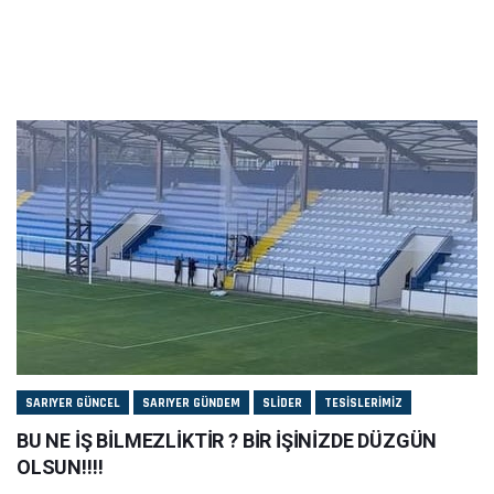
SARIYER GÜNCEL
SARIYER GÜNDEM
SLIDER
TESISLERIMIZ
BU NE İŞ BİLMEZLİKTİR ? BİR İŞİNİZDE DÜZGÜN
OLSUN!!!!