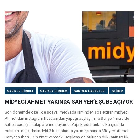
SARIYER GÜNCEL
SARIYER GÜNDEM
SARIYER HABERLERI
SLIDER
MİDYECİ AHMET YAKINDA SARIYER’E ŞUBE AÇIYOR
Son dönemde özellikle sosyal medyada isminden söz ettiren midyeci
Ahmet dün instagram hesabından yaptığı paylaşım ile Sarıyer’imize de
şube açacağını takipçilerine duyurdu. Yapı kredi bankası karşısında
bulunan tadilat halindeki 3 katlı binada yakın zamanda Midyeci Ahmet
Sarıyer şubesi ile hizmet verecek. Beşiktaş da bulunan dükkanın trafik