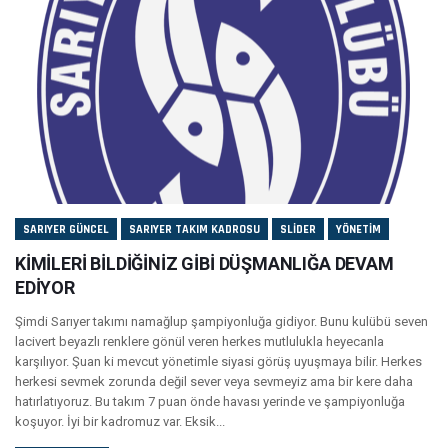
SARIYER GÜNCEL
SARIYER TAKIM KADROSU
SLIDER
YÖNETIM
KİMİLERİ BİLDİĞİNİZ GİBİ DÜŞMANLIĞA DEVAM
EDİYOR
Şimdi Sarıyer takımı namağlup şampiyonluğa gidiyor. Bunu kulübü seven
lacivert beyazlı renklere gönül veren herkes mutlulukla heyecanla
karşılıyor. Şuan ki mevcut yönetimle siyasi görüş uyuşmaya bilir. Herkes
herkesi sevmek zorunda değil sever veya sevmeyiz ama bir kere daha
hatırlatıyoruz. Bu takım 7 puan önde havası yerinde ve şampiyonluğa
koşuyor. İyi bir kadromuz var. Eksik...