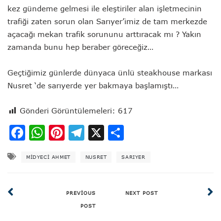
kez gündeme gelmesi ile eleştiriler alan işletmecinin
trafiği zaten sorun olan Sarıyer’imiz de tam merkezde
açacağı mekan trafik sorununu arttıracak mı ? Yakın
zamanda bunu hep beraber göreceğiz…
Geçtiğimiz günlerde dünyaca ünlü steakhouse markası
Nusret ‘de sarıyerde yer bakmaya başlamıştı…
Gönderi Görüntülemeleri:
617
Facebook
WhatsApp
Pinterest
Telegram
X
Share
MIDYECI AHMET
NUSRET
SARIYER
PREVIOUS
NEXT POST
POST