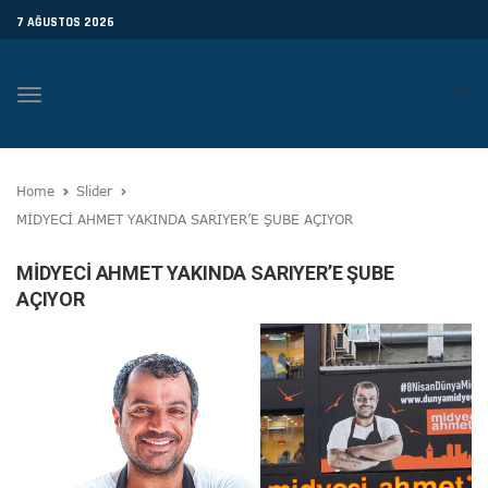
7 AĞUSTOS 2026
Toggle
navigation
Home
Slider
MİDYECİ AHMET YAKINDA SARIYER’E ŞUBE AÇIYOR
MİDYECİ AHMET YAKINDA SARIYER’E ŞUBE
AÇIYOR