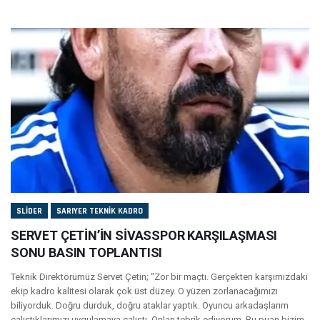
SLIDER
SARIYER TEKNIK KADRO
SERVET ÇETİN’İN SİVASSPOR KARŞILAŞMASI
SONU BASIN TOPLANTISI
Teknik Direktörümüz Servet Çetin; “Zor bir maçtı. Gerçekten karşımızdaki
ekip kadro kalitesi olarak çok üst düzey. O yüzen zorlanacağımızı
biliyorduk. Doğru durduk, doğru ataklar yaptık. Oyuncu arkadaşlarım
çalıştıklarımızı uygulamaya çalıştı. Onları tebrik ediyorum. Bu puan bizim