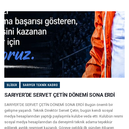
SLIDER
SARIYER TEKNIK KADRO
SARIYER’DE SERVET ÇETİN DÖNEMİ SONA ERDİ
SARIYER’DE SERVET ÇETİN DÖNEMİ SONA ERDİ Bugün önemli bir
gelişme yaşandı. Teknik Direktör Servet Çetin, bugün kendi sosyal
medya hesaplarından yaptığı paylaşımla kulübe veda etti. Kulübün resmi
sosyal medya hesaplarından da deneyimli teknik adama teşekkür
edilerek ayrılık resmiyet kazandı. Göreve geldiği ilk günden itibaren