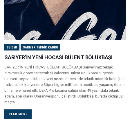
SLIDER
SARIYER TEKNIK KADRO
SARIYER’İN YENİ HOCASI BÜLENT BÖLÜKBAŞI
SARIYER’İN YENİ HOCASI BÜLENT BÖLÜKBAŞI Sarıyer’imiz teknik
direktörlük görevine tecrübeli çalıştırıcı Bülent Bölükbaşı’nı getirdi.
Lacivert-beyazlı ekibimiz yeni sezon öncesinde teknik adamlık koltuğunu
futbolculuk kariyerinde Süper Lig ve milli takım tecrübesi yaşamış önemli
bir isme emanet etti. UEFA Pro Lisansı sahibi olan 49 yaşındaki teknik
adam, son olarak Ümraniyespor’u çalıştırdı. Bölükbaşı burada çıktığı 32
maçta...
READ MORE