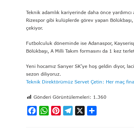
Teknik adamlık kariyerinde daha önce yardımcı 
Rizespor gibi kulüplerde görev yapan Bölükbaşı, m
çekiyor.
Futbolculuk döneminde ise Adanaspor, Kayserisp
Bölükbaşı, A Milli Takım formasını da 1 kez terlet
Yeni hocamız Sarıyer SK’ye hoş geldin diyor, laci
sezon diliyoruz.
Teknik Direktörümüz Servet Çetin: Her maç final
Gönderi Görüntülemeleri:
1.360
Facebook
WhatsApp
Pinterest
Telegram
X
Share