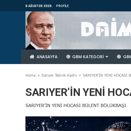
8 AĞUSTOS 2026
PROFILE
ANASAYFA
GBM KATEGORİ
GBM
Home
Sarıyer Teknik Kadro
SARIYER’İN YENİ HOCASI 
SARIYER’İN YENİ HO
SARIYER’İN YENİ HOCASI BÜLENT BÖLÜKBAŞI