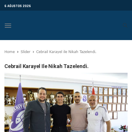
6 AĞUSTOS 2026
Toggle
navigation
Home
Slider
Cebrail Karayel ile Nikah Tazelendi.
Cebrail Karayel Ile Nikah Tazelendi.