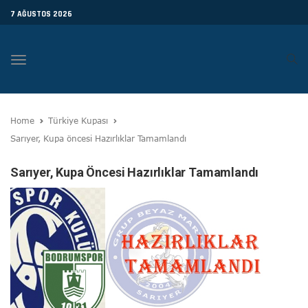
7 AĞUSTOS 2026
Toggle
navigation
Home
Türkiye Kupası
Sarıyer, Kupa öncesi Hazırlıklar Tamamlandı
Sarıyer, Kupa Öncesi Hazırlıklar Tamamlandı