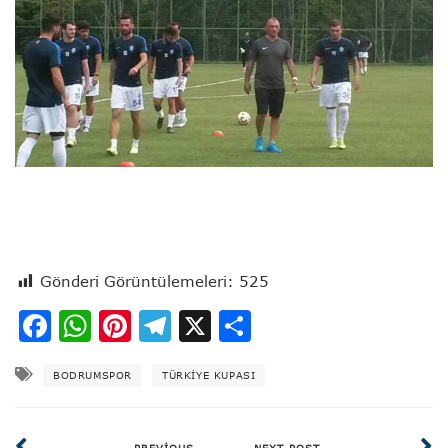
Gönderi Görüntülemeleri:
525
Facebook
WhatsApp
Pinterest
Telegram
X
Share
BODRUMSPOR
TÜRKIYE KUPASI