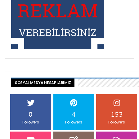
SOSYAL MEDYA HESAPLARIMIZ
0
4
153
Followers
Followers
Followers