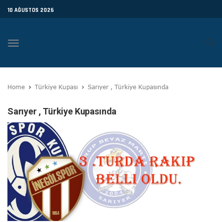
10 AĞUSTOS 2026
Toggle
navigation
Home
Türkiye Kupası
Sarıyer , Türkiye Kupasında
Sarıyer , Türkiye Kupasında