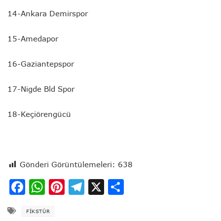
14-Ankara Demirspor
15-Amedapor
16-Gaziantepspor
17-Nigde Bld Spor
18-Keçiörengücü
Gönderi Görüntülemeleri:
638
Facebook
WhatsApp
Pinterest
Telegram
X
Share
FİKSTÜR