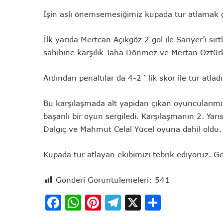
İşin aslı önemsemesiğimiz kupada tur atlamak
İlk yarıda Mertcan Açıkgöz 2 gol ile Sarıyer’i s
sahibine karşılık Taha Dönmez ve Mertan Öztür
Ardından penaltılar da 4-2 ‘ lik skor ile tur atlad
Bu karşılaşmada alt yapıdan çıkan oyuncularımı
başarılı bir oyun sergiledi. Karşılaşmanın 2. Yar
Dalgıç ve Mahmut Celal Yücel oyuna dahil oldu
Kupada tur atlayan ekibimizi tebrik ediyoruz.
Gönderi Görüntülemeleri:
541
Facebook
WhatsApp
Pinterest
Telegram
X
Share