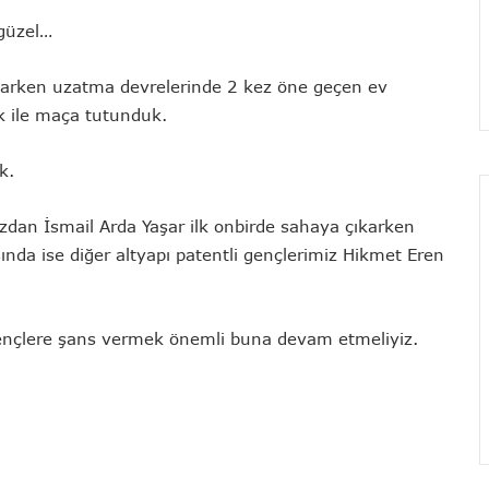
 güzel…
ırtlarken uzatma devrelerinde 2 kez öne geçen ev
k ile maça tutunduk.
ık.
zdan İsmail Arda Yaşar ilk onbirde sahaya çıkarken
ısında ise diğer altyapı patentli gençlerimiz Hikmet Eren
.
 Gençlere şans vermek önemli buna devam etmeliyiz.