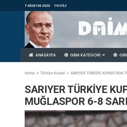
7 AĞUSTOS 2026
PROFILE
ANASAYFA
GBM KATEGORİ
GBM
Home
Türkiye Kupası
SARIYER TÜRKİYE KUPASI’NDA 
SARIYER TÜRKİYE KU
MUĞLASPOR 6-8 SAR