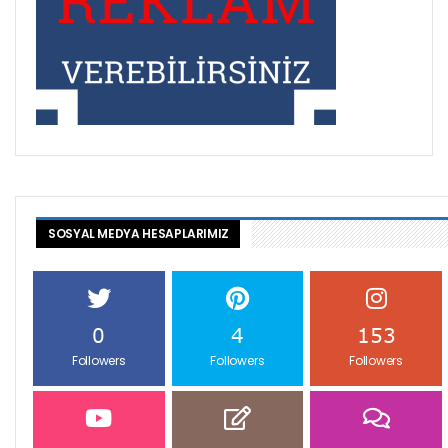
SOSYAL MEDYA HESAPLARIMIZ
0
4
153
Followers
Followers
Followers