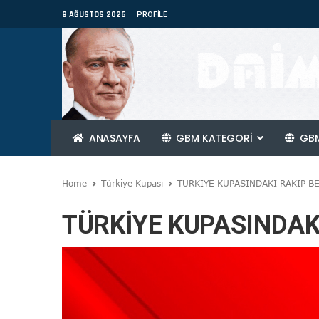
8 AĞUSTOS 2026
PROFILE
ANASAYFA
GBM KATEGORİ
GBM
Home
Türkiye Kupası
TÜRKİYE KUPASINDAKİ RAKİP BE
TÜRKİYE KUPASINDAKİ