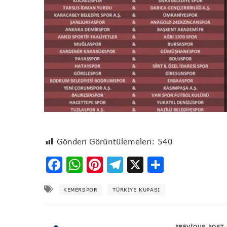
Gönderi Görüntülemeleri:
540
Facebook
WhatsApp
Pinterest
Telegram
X
Share
KEMERSPOR
TÜRKIYE KUPASI
PREVIOUS POST