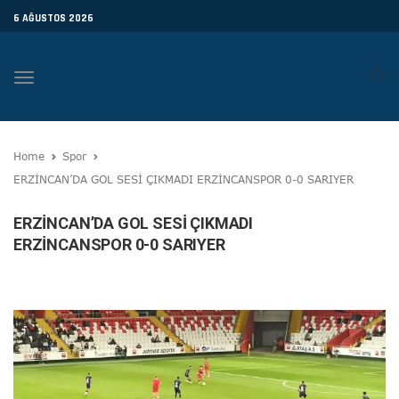
6 AĞUSTOS 2026
Toggle
navigation
Home
Spor
ERZİNCAN’DA GOL SESİ ÇIKMADI ERZİNCANSPOR 0-0 SARIYER
ERZİNCAN’DA GOL SESİ ÇIKMADI
ERZİNCANSPOR 0-0 SARIYER