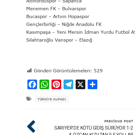
Altınorduspor – Sapanca
Menemen FK – Bulvarspor
Bucaspor – Artvin Hopaspor
Gençlerbirliği – Niğde Anadolu FK
Kasımpaşa – Yeni Mersin İdman Yurdu Futbol A
Silahtaroğlu Vanspor – Elazığ
Gönderi Görüntülemeleri:
529
Facebook
WhatsApp
Pinterest
Telegram
X
Share
TÜRKIYE KUPASI
PREVIOUS POST
SARIYER’DE KÖTÜ GİDİŞ SÜRÜYOR 1-2
& ÖZCAN KIZILTAN İLE YOLLAR