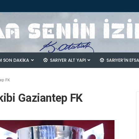
 SON DAKİKA
SARIYER ALT YAPI
SARIYER’IN EFS
tep FK
kibi Gaziantep FK