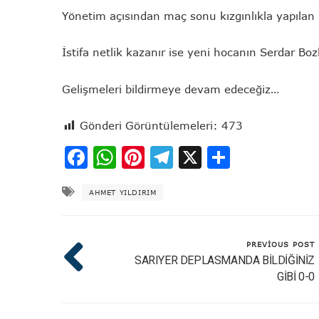
Yönetim açısından maç sonu kızgınlıkla yapılan
İstifa netlik kazanır ise yeni hocanın Serdar Bo
Gelişmeleri bildirmeye devam edeceğiz…
Gönderi Görüntülemeleri:
473
Facebook
WhatsApp
Pinterest
Telegram
X
Share
AHMET YILDIRIM
PREVIOUS POST
SARIYER DEPLASMANDA BİLDİĞİNİZ
GİBİ 0-0