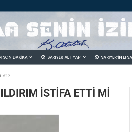
 SON DAKİKA
SARIYER ALT YAPI
SARIYER’IN EFS
İ Mİ ?
LDIRIM İSTİFA ETTİ Mİ