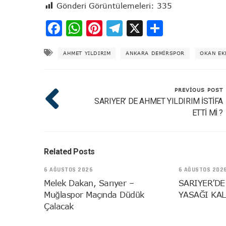
Gönderi Görüntülemeleri:
335
Facebook
WhatsApp
Pinterest
Telegram
X
Share
AHMET YILDIRIM
ANKARA DEMIRSPOR
OKAN EK
PREVIOUS POST
SARIYER’ DE AHMET YILDIRIM İSTİFA
ETTİ Mİ ?
Related Posts
6 AĞUSTOS 2026
6 AĞUSTOS 202
Melek Dakan, Sarıyer –
SARIYER’DE
Muğlaspor Maçında Düdük
YASAĞI KAL
Çalacak