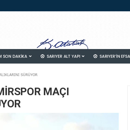
 SON DAKİKA
SARIYER ALT YAPI
SARIYER’IN EFS
RLIKLARINI SÜRÜYOR
MİRSPOR MAÇI
ÜYOR