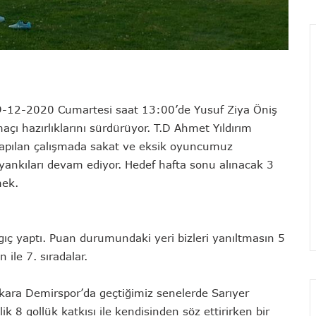
19-12-2020 Cumartesi saat 13:00’de Yusuf Ziya Öniş
ı hazırlıklarını sürdürüyor. T.D Ahmet Yıldırım
yapılan çalışmada sakat ve eksik oyuncumuz
ankıları devam ediyor. Hedef hafta sonu alınacak 3
mek.
ngıç yaptı. Puan durumundaki yeri bizleri yanıltmasın 5
 ile 7. sıradalar.
nkara Demirspor’da geçtiğimiz senelerde Sarıyer
 8 gollük katkısı ile kendisinden söz ettirirken bir