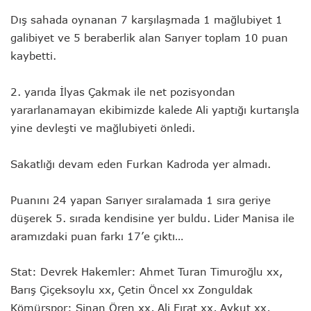
Dış sahada oynanan 7 karşılaşmada 1 mağlubiyet 1
galibiyet ve 5 beraberlik alan Sarıyer toplam 10 puan
kaybetti.
2. yarıda İlyas Çakmak ile net pozisyondan
yararlanamayan ekibimizde kalede Ali yaptığı kurtarışla
yine devleşti ve mağlubiyeti önledi.
Sakatlığı devam eden Furkan Kadroda yer almadı.
Puanını 24 yapan Sarıyer sıralamada 1 sıra geriye
düşerek 5. sırada kendisine yer buldu. Lider Manisa ile
aramızdaki puan farkı 17’e çıktı…
Stat: Devrek Hakemler: Ahmet Turan Timuroğlu xx,
Barış Çiçeksoylu xx, Çetin Öncel xx Zonguldak
Kömürspor: Sinan Ören xx, Ali Fırat xx, Aykut xx,