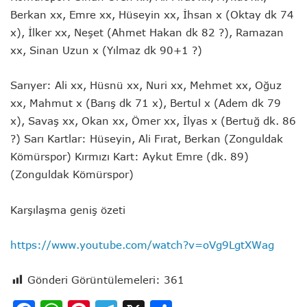
Berkan xx, Emre xx, Hüseyin xx, İhsan x (Oktay dk 74
x), İlker xx, Neşet (Ahmet Hakan dk 82 ?), Ramazan
xx, Sinan Uzun x (Yılmaz dk 90+1 ?)
Sarıyer: Ali xx, Hüsnü xx, Nuri xx, Mehmet xx, Oğuz
xx, Mahmut x (Barış dk 71 x), Bertul x (Adem dk 79
x), Savaş xx, Okan xx, Ömer xx, İlyas x (Bertuğ dk. 86
?) Sarı Kartlar: Hüseyin, Ali Fırat, Berkan (Zonguldak
Kömürspor) Kırmızı Kart: Aykut Emre (dk. 89)
(Zonguldak Kömürspor)
Karşılaşma geniş özeti
https://www.youtube.com/watch?v=oVg9LgtXWag
Gönderi Görüntülemeleri:
361