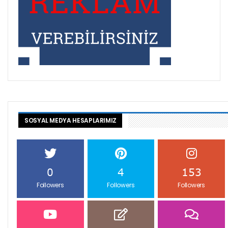
SOSYAL MEDYA HESAPLARIMIZ
0
4
153
Followers
Followers
Followers