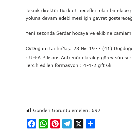
Teknik direktör Bozkurt hedefleri olan bir ekibe ge
yoluna devam edebilmesi için gayret göstereceği
Yeni sezonda Serdar hocaya ve ekibine camiamıza
CV
Doğum tarihi/Yaş:
28 Nis 1977 (41)
Doğduğu
:
UEFA-B lisans
Antrenör olarak ø görev süresi :
Tercih edilen formasyon :
4-4-2 çift 6li
Gönderi Görüntülemeleri:
692
Facebook
WhatsApp
Pinterest
Telegram
X
Share