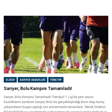
SLIDER
SARIYER HABERLERI
YÖNETIM
Sarıyer, Bolu Kampını Tamamladı!
Sarıyer, Bolu Kampını Tamamladı! Trendyol 1. Lig’de yeni sezon
hazırlıklarını sürdüren Sarıyer, Bolu’da gerçekleştirdiği ikinci etap kamp
çalışmalarını bugün yaptığı son antrenmanla tamamladı. Teknik Direktör
Bülent Bölükbaşı yönetiminde yoğun tempoda geçen kampta fiziksel ve