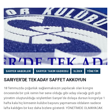
SARIYER HABERLERI
SARIYER TAKIM KADROSU
SLIDER
YÖNETIM
SARIYER’DE TEK ADAY SAFFET AKKOYUN
18 Temmuzda çoğunluk sağlanmaksızın yapılacak olan kongre
öncesinde bir çok isimin her sene olduğu gibi aday olacağı gizli gizli
yönetim oluşturulduğu söylentileri Sarıyer’de dolaşa dursun kongre’ye 1
hafta kala hiç kimsenin kulübe başvuru yapmaması iddaların sadece
lafta kaldığını bir kez daha bizlere gösterdi. YÖNETİMDE OLMAYACAK