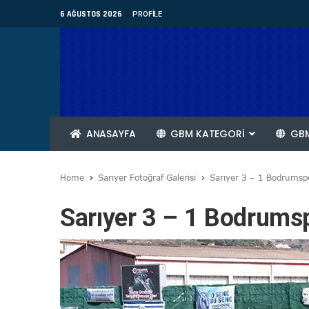
6 AĞUSTOS 2026
PROFILE
ANASAYFA
GBM KATEGORİ
GBM
Home
Sarıyer Fotoğraf Galerisi
Sarıyer 3 – 1 Bodrumsp
Sarıyer 3 – 1 Bodrums