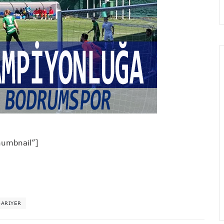
humbnail”]
SARIYER