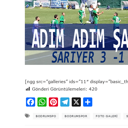
[ngg src=”galleries” ids=”11″ display=”basic_t
Gönderi Görüntülemeleri:
420
Facebook
WhatsApp
Pinterest
Telegram
X
Share
BODRUMSPO
BODRUMSPOR
FOTO GALERI