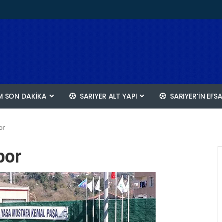
 SON DAKİKA
SARIYER ALT YAPI
SARIYER’IN EFS
or
por