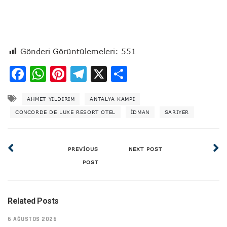
Gönderi Görüntülemeleri:
551
Facebook
WhatsApp
Pinterest
Telegram
X
Share
AHMET YILDIRIM
ANTALYA KAMPI
CONCORDE DE LUXE RESORT OTEL
IDMAN
SARIYER
PREVIOUS
NEXT POST
POST
Related Posts
6 AĞUSTOS 2026