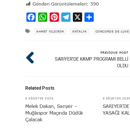
Gönderi Görüntülemeleri:
390
Facebook
WhatsApp
Pinterest
Telegram
X
Share
AHMET YILDIRIM
ANTALYA
CONCORDE DE LUXE
PREVIOUS POST
SARIYER’DE KAMP PROGRAMI BELLİ
OLDU
Related Posts
6 AĞUSTOS 2026
6 AĞUSTOS 202
Melek Dakan, Sarıyer –
SARIYER’DE
Muğlaspor Maçında Düdük
YASAĞI KAL
Çalacak