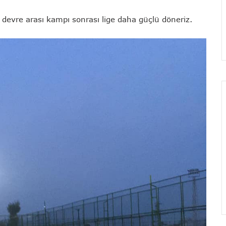
devre arası kampı sonrası lige daha güçlü döneriz.