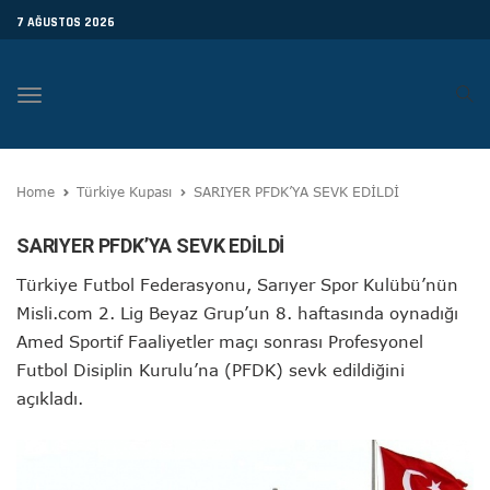
7 AĞUSTOS 2026
Toggle
navigation
Home
Türkiye Kupası
SARIYER PFDK’YA SEVK EDİLDİ
SARIYER PFDK’YA SEVK EDİLDİ
Türkiye Futbol Federasyonu, Sarıyer Spor Kulübü’nün
Misli.com 2. Lig Beyaz Grup’un 8. haftasında oynadığı
Amed Sportif Faaliyetler maçı sonrası Profesyonel
Futbol Disiplin Kurulu’na (PFDK) sevk edildiğini
açıkladı.