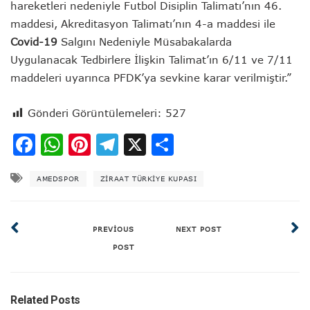
hareketleri nedeniyle Futbol Disiplin Talimatı’nın 46.
maddesi, Akreditasyon Talimatı’nın 4-a maddesi ile
Covid-19
Salgını Nedeniyle Müsabakalarda
Uygulanacak Tedbirlere İlişkin Talimat’ın 6/11 ve 7/11
maddeleri uyarınca PFDK’ya sevkine karar verilmiştir.”
Gönderi Görüntülemeleri:
527
Facebook
WhatsApp
Pinterest
Telegram
X
Share
AMEDSPOR
ZIRAAT TÜRKIYE KUPASI
PREVIOUS
NEXT POST
POST
Related Posts