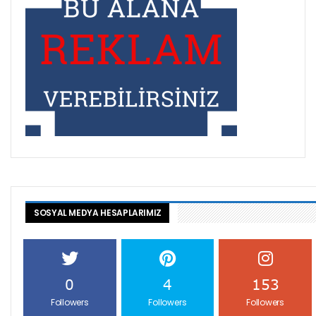
SOSYAL MEDYA HESAPLARIMIZ
0
4
153
Followers
Followers
Followers