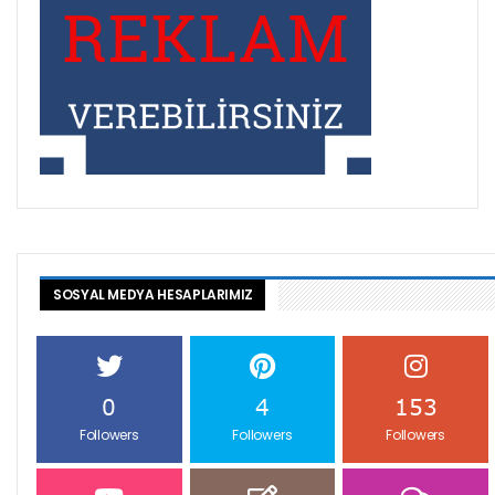
SOSYAL MEDYA HESAPLARIMIZ
0
4
153
Followers
Followers
Followers