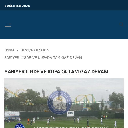
9 AĞUSTOS 2026
Toggle
navigation
Home
Türkiye Kupası
SARIYER LİGDE VE KUPADA TAM GAZ DEVAM
SARIYER LİGDE VE KUPADA TAM GAZ DEVAM