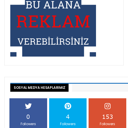
SOSYAL MEDYA HESAPLARIMIZ
0
4
153
Followers
Followers
Followers