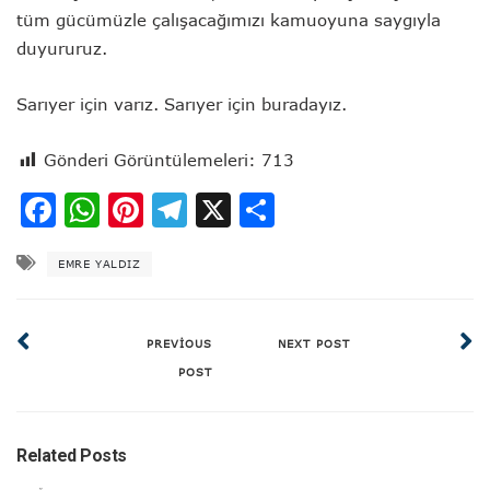
tüm gücümüzle çalışacağımızı kamuoyuna saygıyla
duyururuz.
Sarıyer için varız. Sarıyer için buradayız.
Gönderi Görüntülemeleri:
713
Facebook
WhatsApp
Pinterest
Telegram
X
Share
EMRE YALDIZ
PREVIOUS
NEXT POST
POST
Related Posts