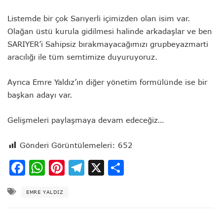
Listemde bir çok Sarıyerli içimizden olan isim var.
Olağan üstü kurula gidilmesi halinde arkadaşlar ve ben
SARIYER’i Sahipsiz bırakmayacağımızı grupbeyazmarti
aracılığı ile tüm semtimize duyuruyoruz.
Ayrıca Emre Yaldız’ın diğer yönetim formülünde ise bir
başkan adayı var.
Gelişmeleri paylaşmaya devam edeceğiz…
Gönderi Görüntülemeleri:
652
Facebook
WhatsApp
Pinterest
Telegram
X
Share
EMRE YALDIZ