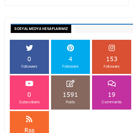
SOSYAL MEDYA HESAPLARIMIZ
0
4
153
Followers
Followers
Followers
0
1591
19
Subscribers
Posts
Comments
Rss