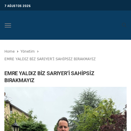
7 AĞUSTOS 2026
Toggle
navigation
Home
Yönetim
EMRE YALDIZ BİZ SARIYER’İ SAHİPSİZ BIRAKMAYIZ
EMRE YALDIZ BİZ SARIYER’İ SAHİPSİZ
BIRAKMAYIZ