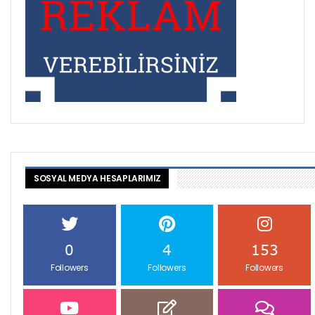
SOSYAL MEDYA HESAPLARIMIZ
0
4
153
Followers
Followers
Followers