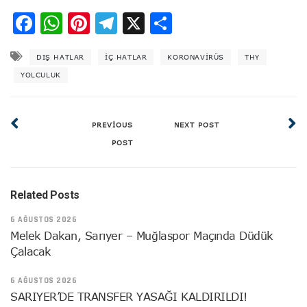
Facebook
WhatsApp
Pinterest
Telegram
X
Share
DIŞ HATLAR
IÇ HATLAR
KORONAVIRÜS
THY
YOLCULUK
PREVIOUS
NEXT POST
POST
Related Posts
6 AĞUSTOS 2026
Melek Dakan, Sarıyer – Muğlaspor Maçında Düdük
Çalacak
6 AĞUSTOS 2026
SARIYER’DE TRANSFER YASAĞI KALDIRILDI!