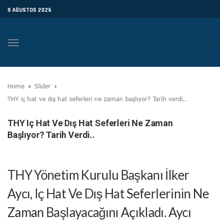
9 AĞUSTOS 2026
Toggle
navigation
Home
Slider
THY iç hat ve dış hat seferleri ne zaman başlıyor? Tarih verdi..
THY Iç Hat Ve Dış Hat Seferleri Ne Zaman
Başlıyor? Tarih Verdi..
THY Yönetim Kurulu Başkanı İlker
Aycı, Iç Hat Ve Dış Hat Seferlerinin Ne
Zaman Başlayacağını Açıkladı. Aycı