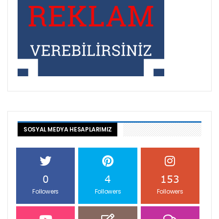
SOSYAL MEDYA HESAPLARIMIZ
0
4
153
Followers
Followers
Followers