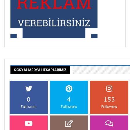
SOSYAL MEDYA HESAPLARIMIZ
0
4
153
Followers
Followers
Followers