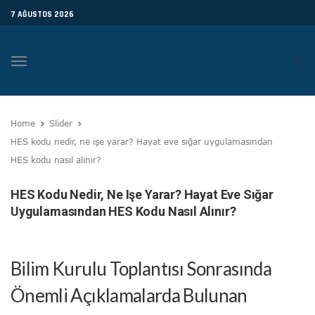
7 AĞUSTOS 2026
Toggle
navigation
Home
Slider
HES kodu nedir, ne işe yarar? Hayat eve sığar uygulamasından
HES kodu nasıl alınır?
HES Kodu Nedir, Ne Işe Yarar? Hayat Eve Sığar
Uygulamasından HES Kodu Nasıl Alınır?
Bilim Kurulu Toplantısı Sonrasında
Önemli Açıklamalarda Bulunan