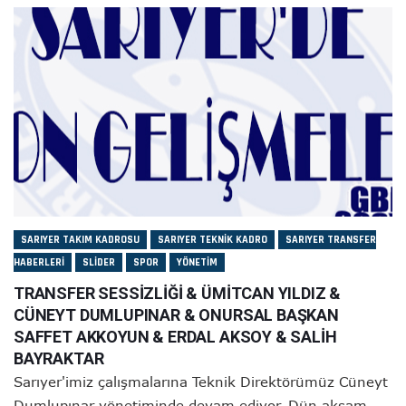
SARIYER TAKIM KADROSU
SARIYER TEKNIK KADRO
SARIYER TRANSFER
HABERLERI
SLIDER
SPOR
YÖNETIM
TRANSFER SESSİZLİĞİ & ÜMİTCAN YILDIZ &
CÜNEYT DUMLUPINAR & ONURSAL BAŞKAN
SAFFET AKKOYUN & ERDAL AKSOY & SALİH
BAYRAKTAR
Sarıyer'imiz çalışmalarına Teknik Direktörümüz Cüneyt
Dumlupınar yönetiminde devam ediyor. Dün akşam