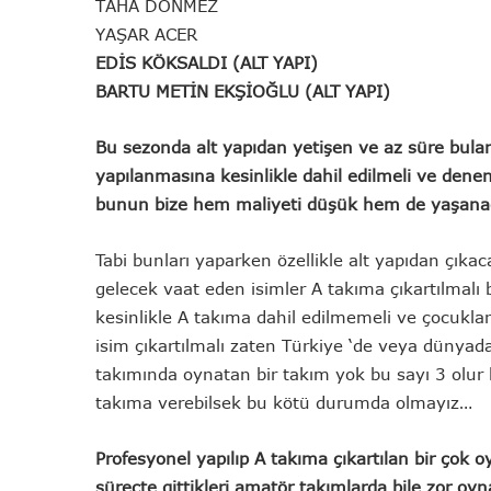
TAHA DÖNMEZ
YAŞAR ACER
EDİS KÖKSALDI (ALT YAPI)
BARTU METİN EKŞİOĞLU (ALT YAPI)
Bu sezonda alt yapıdan yetişen ve az süre bula
yapılanmasına kesinlikle dahil edilmeli ve den
bunun bize hem maliyeti düşük hem de yaşanacak
Tabi bunları yaparken özellikle alt yapıdan çıka
gelecek vaat eden isimler A takıma çıkartılmalı 
kesinlikle A takıma dahil edilmemeli ve çocukl
isim çıkartılmalı zaten Türkiye ‘de veya dünya
takımında oynatan bir takım yok bu sayı 3 olur
takıma verebilsek bu kötü durumda olmayız…
Profesyonel yapılıp A takıma çıkartılan bir çok 
süreçte gittikleri amatör takımlarda bile zor oyna