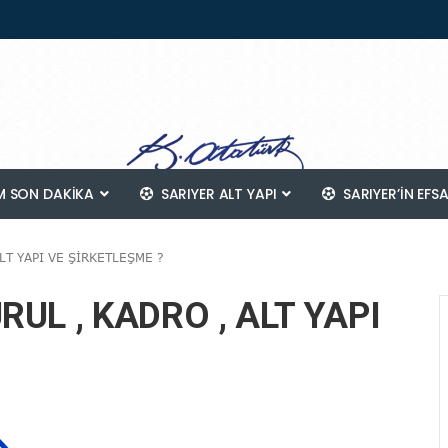
 SON DAKİKA
SARIYER ALT YAPI
SARIYER’IN EFS
LT YAPI VE ŞİRKETLEŞME ?
RUL , KADRO , ALT YAPI