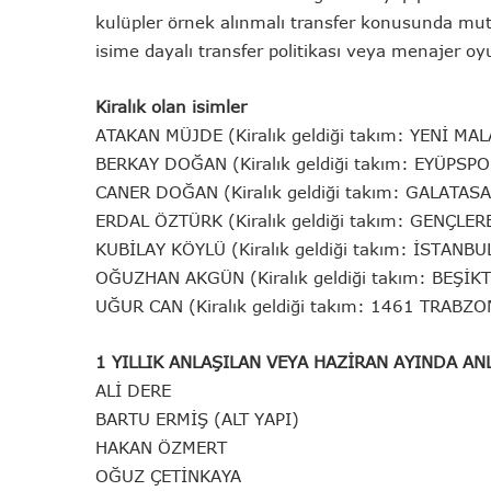
kulüpler örnek alınmalı transfer konusunda mutla
isime dayalı transfer politikası veya menajer oy
Kiralık olan isimler
ATAKAN MÜJDE
(Kiralık geldiği takım: YENİ M
BERKAY DOĞAN
(Kiralık geldiği takım: EYÜPSP
CANER DOĞAN
(Kiralık geldiği takım: GALATAS
ERDAL ÖZTÜRK
(Kiralık geldiği takım: GENÇLER
KUBİLAY KÖYLÜ
(Kiralık geldiği takım: İSTANBU
OĞUZHAN AKGÜN
(Kiralık geldiği takım: BEŞİK
UĞUR CAN
(Kiralık geldiği takım: 1461 TRABZO
1 YILLIK ANLAŞILAN VEYA HAZİRAN AYINDA AN
ALİ DERE
BARTU ERMİŞ (ALT YAPI)
HAKAN ÖZMERT
OĞUZ ÇETİNKAYA