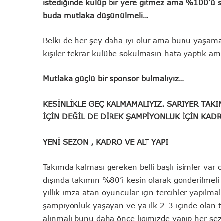
istediğinde kulüp bir yere gitmez ama %100’ü sa
buda mutlaka düşünülmeli…
Belki de her şey daha iyi olur ama bunu yaşama
kişiler tekrar kulübe sokulmasın hata yaptık 
Mutlaka güçlü bir sponsor bulmalıyız…
KESİNLİKLE GEÇ KALMAMALIYIZ. SARIYER TAKI
İÇİN DEĞİL DE DİREK ŞAMPİYONLUK İÇİN KA
YENİ SEZON , KADRO VE ALT YAPI
Takımda kalması gereken belli başlı isimler var
dışında takımın %80’i kesin olarak gönderilmeli 
yıllık imza atan oyuncular için tercihler yapılma
şampiyonluk yaşayan ve ya ilk 2-3 içinde olan t
alınmalı bunu daha önce ligimizde yapıp her sez