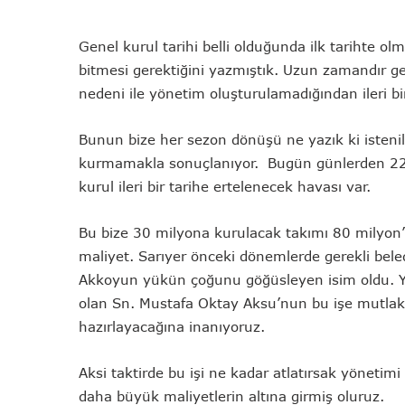
Genel kurul tarihi belli olduğunda ilk tarihte o
bitmesi gerektiğini yazmıştık. Uzun zamandır ge
nedeni ile yönetim oluşturulamadığından ileri bir 
Bunun bize her sezon dönüşü ne yazık ki isteni
kurmamakla sonuçlanıyor. Bugün günlerden 22
kurul ileri bir tarihe ertelenecek havası var.
Bu bize 30 milyona kurulacak takımı 80 milyon’
maliyet. Sarıyer önceki dönemlerde gerekli bele
Akkoyun yükün çoğunu göğüsleyen isim oldu. Ye
olan Sn. Mustafa Oktay Aksu’nun bu işe mutlaka 
hazırlayacağına inanıyoruz.
Aksi taktirde bu işi ne kadar atlatırsak yönetim
daha büyük maliyetlerin altına girmiş oluruz.