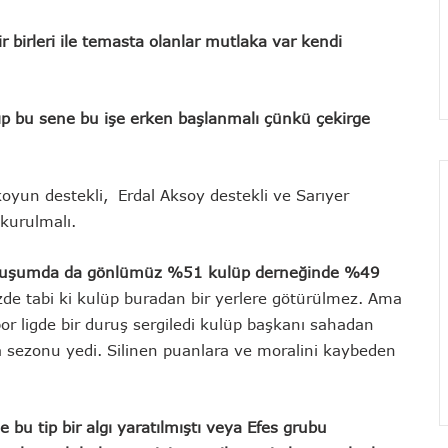
ir birleri ile temasta olanlar mutlaka var kendi
lıp bu sene bu işe erken başlanmalı çünkü çekirge
oyun destekli, Erdal Aksoy destekli ve Sarıyer
kurulmalı.
ir oluşumda da gönlümüz %51 kulüp derneğinde %49
de tabi ki kulüp buradan bir yerlere götürülmez. Ama
r ligde bir duruş sergiledi kulüp başkanı sahadan
ca sezonu yedi. Silinen puanlara ve moralini kaybeden
e bu tip bir algı yaratılmıştı veya Efes grubu