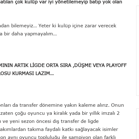
tılan çok kulüp var iyi yönetilemeyip batıp yok olan
dan bilemeyiz… Yeter ki kulüp içine zarar verecek
ama bir daha yapmayalım…
MININ ARTIK LİGDE ORTA SIRA ,DÜŞME VEYA PLAYOFF
DROSU KURMASI LAZIM…
 onları da transfer dönemine yakın kaleme alırız. Onun
zaten çoğu oyuncu ya kiralık yada bir yıllık imzalı 2
lı ve yeni sezon öncesi dış transfer de ligde
akımlardan takıma faydalı katkı sağlayacak isimler
on aynı oyuncu topluluğu ile şampiyon olan farklı