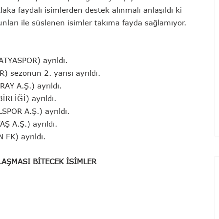
ka faydalı isimlerden destek alınmalı anlaşıldı ki
unları ile süslenen isimler takıma fayda sağlamıyor.
ALATYASPOR)
ayrıldı.
OR)
sezonun 2. yarısı ayrıldı.
ARAY A.Ş.)
ayrıldı.
BİRLİĞİ)
ayrıldı.
LSPOR A.Ş.) ayrıldı.
TAŞ A.Ş.)
ayrıldı.
N FK)
ayrıldı.
LAŞMASI BİTECEK İSİMLER