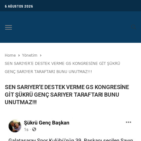
6 AĞUSTOS 2026
Toggle
navigation
Home
Yönetim
SEN SARIYER’E DESTEK VERME GS KONGRESİNE GİT ŞÜKRÜ
GENÇ SARIYER TARAFTARI BUNU UNUTMAZ!!!
SEN SARIYER’E DESTEK VERME GS KONGRESİNE
GİT ŞÜKRÜ GENÇ SARIYER TARAFTARI BUNU
UNUTMAZ!!!