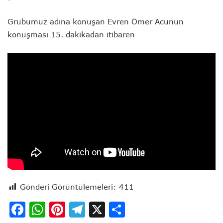
Grubumuz adına konuşan Evren Ömer Acunun
konuşması 15. dakikadan itibaren
Gönderi Görüntülemeleri:
411
Facebook
WhatsApp
Pinterest
Telegram
X
Share