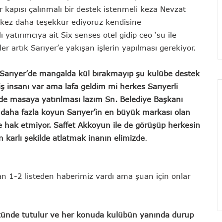
kapısı çalınmalı bir destek istenmeli keza Nevzat
r kez daha teşekkür ediyoruz kendisine
yatırımcıya ait Six senses otel gidip ceo ‘su ile
er artık Sarıyer’e yakışan işlerin yapılması gerekiyor.
. Sarıyer’de mangalda kül bırakmayıp şu kulübe destek
ş insanı var ama lafa geldim mi herkes Sarıyerli
ilde masaya yatırılması lazım Sn. Belediye Başkanı
na daha fazla koyun Sarıyer’in en büyük markası olan
e hak etmiyor. Saffet Akkoyun ile de görüşüp herkesin
en karlı şekilde atlatmak inanın elimizde
.
an 1-2 listeden haberimiz vardı ama şuan için onlar
stünde tutulur ve her konuda kulübün yanında durup