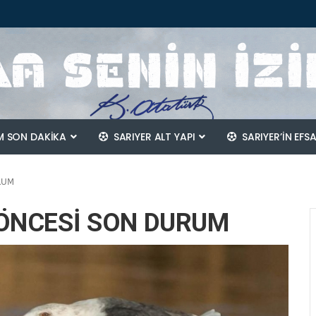
 SON DAKİKA
SARIYER ALT YAPI
SARIYER’IN EFS
RUM
 ÖNCESİ SON DURUM