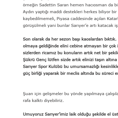
örneğin Sadettin Saran hemen hacıosman da bir 
Aydın yaptığı maddi destekleri herkes biliyor bi
kaybedilmemeli, Piyasa caddesinde açılan Katarlı 
görüşülmeli yani bunlar Sarıyer’e artı katacak işl
Son olarak da her sezon başı kaoslardan bıktık
olmaya geldiğinde elini cebine atmayan bir çok i
sizlerden ricamız bu konuların artık net bir şek
Şükrü Genç lütfen sizde artık elinizi taşın altı
Sarıyer Spor Kulübü bu umursamazlığı kesinlikl
güç birliği yaparak bir meclis altında bu süreci 
Şuan için gelişmeler bu yönde yapılmaya çalışıl
rafa kalktı diyebiliriz.
Umuyoruz Sarıyer’imiz laik olduğu şekilde el ü