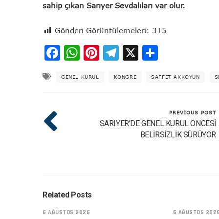
sahip çıkan Sarıyer Sevdalıları var olur.
Gönderi Görüntülemeleri:
315
Facebook
WhatsApp
Pinterest
Telegram
X
Share
GENEL KURUL
KONGRE
SAFFET AKKOYUN
S
PREVIOUS POST
SARIYER’DE GENEL KURUL ÖNCESİ
BELİRSİZLİK SÜRÜYOR
Related Posts
6 AĞUSTOS 2026
6 AĞUSTOS 202