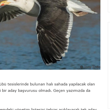
bü tesislerinde bulunan halı sahada yapılacak olan
i bir aday başvurusu olmadı. Geçen yazımızda da
emdeki yönetim listesini tekrar açıklayarak tek aday