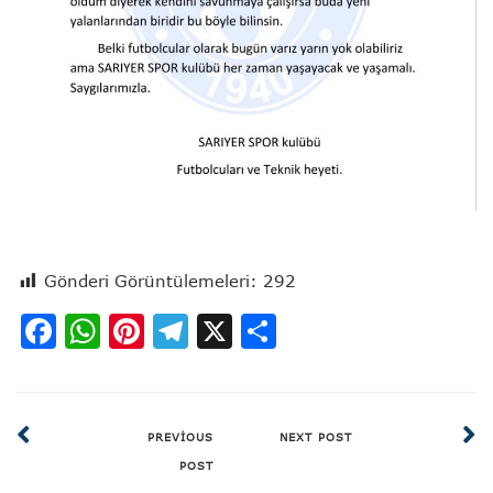
Gönderi Görüntülemeleri:
292
Facebook
WhatsApp
Pinterest
Telegram
X
Share
PREVIOUS
NEXT POST
POST