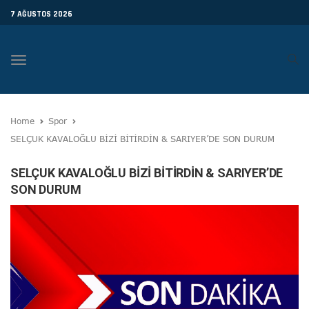
7 AĞUSTOS 2026
Toggle
navigation
Home
Spor
SELÇUK KAVALOĞLU BİZİ BİTİRDİN & SARIYER’DE SON DURUM
SELÇUK KAVALOĞLU BİZİ BİTİRDİN & SARIYER’DE
SON DURUM