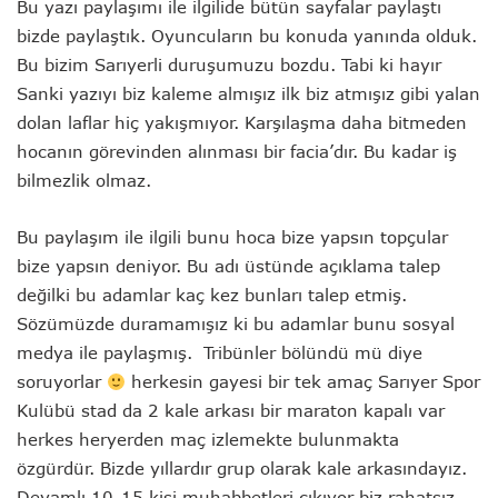
Bu yazı paylaşımı ile ilgilide bütün sayfalar paylaştı
bizde paylaştık. Oyuncuların bu konuda yanında olduk.
Bu bizim Sarıyerli duruşumuzu bozdu. Tabi ki hayır
Sanki yazıyı biz kaleme almışız ilk biz atmışız gibi yalan
dolan laflar hiç yakışmıyor. Karşılaşma daha bitmeden
hocanın görevinden alınması bir facia’dır. Bu kadar iş
bilmezlik olmaz.
Bu paylaşım ile ilgili bunu hoca bize yapsın topçular
bize yapsın deniyor. Bu adı üstünde açıklama talep
değilki bu adamlar kaç kez bunları talep etmiş.
Sözümüzde duramamışız ki bu adamlar bunu sosyal
medya ile paylaşmış. Tribünler bölündü mü diye
soruyorlar
herkesin gayesi bir tek amaç Sarıyer Spor
Kulübü stad da 2 kale arkası bir maraton kapalı var
herkes heryerden maç izlemekte bulunmakta
özgürdür. Bizde yıllardır grup olarak kale arkasındayız.
Devamlı 10-15 kişi muhabbetleri çıkıyor biz rahatsız