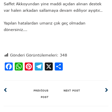
Saffet Akkoyundan yine maddi açıdan alınan destek
var halen arkadan sallamaya devam ediliyor ayıptır…
Yapılan hatalardan umarız çok geç olmadan
dönersiniz….
Gönderi Görüntülemeleri:
348
Facebook
WhatsApp
Pinterest
Telegram
X
Share
PREVIOUS
NEXT POST
POST