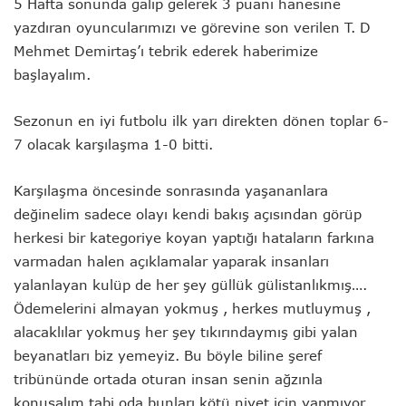
5 Hafta sonunda galip gelerek 3 puanı hanesine
yazdıran oyuncularımızı ve görevine son verilen T. D
Mehmet Demirtaş’ı tebrik ederek haberimize
başlayalım.
Sezonun en iyi futbolu ilk yarı direkten dönen toplar 6-
7 olacak karşılaşma 1-0 bitti.
Karşılaşma öncesinde sonrasında yaşananlara
değinelim sadece olayı kendi bakış açısından görüp
herkesi bir kategoriye koyan yaptığı hataların farkına
varmadan halen açıklamalar yaparak insanları
yalanlayan kulüp de her şey güllük gülistanlıkmış….
Ödemelerini almayan yokmuş , herkes mutluymuş ,
alacaklılar yokmuş her şey tıkırındaymış gibi yalan
beyanatları biz yemeyiz. Bu böyle biline şeref
tribününde ortada oturan insan senin ağzınla
konuşalım tabi oda bunları kötü niyet için yapmıyor