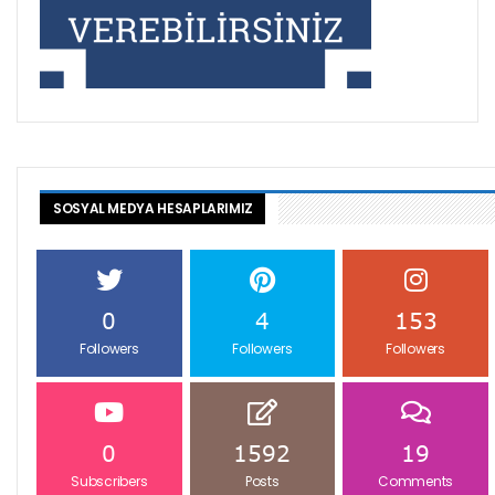
SOSYAL MEDYA HESAPLARIMIZ
0
4
153
Followers
Followers
Followers
0
1592
19
Subscribers
Posts
Comments