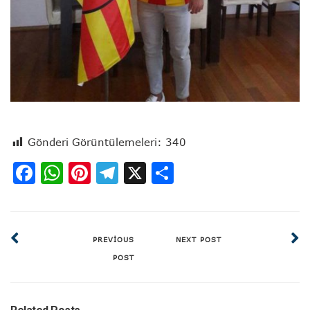
Gönderi Görüntülemeleri:
340
Facebook
WhatsApp
Pinterest
Telegram
X
Share
PREVIOUS
NEXT POST
POST