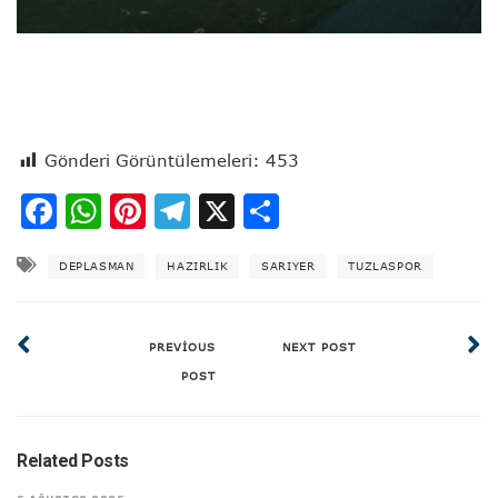
Gönderi Görüntülemeleri:
453
Facebook
WhatsApp
Pinterest
Telegram
X
Share
DEPLASMAN
HAZIRLIK
SARIYER
TUZLASPOR
PREVIOUS
NEXT POST
POST
Related Posts