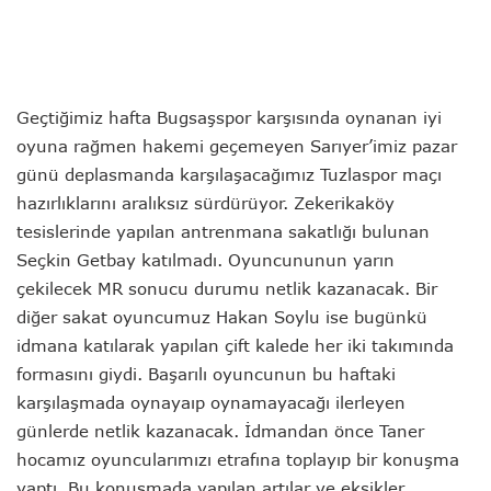
Geçtiğimiz hafta Bugsaşspor karşısında oynanan iyi
oyuna rağmen hakemi geçemeyen Sarıyer’imiz pazar
günü deplasmanda karşılaşacağımız Tuzlaspor maçı
hazırlıklarını aralıksız sürdürüyor. Zekerikaköy
tesislerinde yapılan antrenmana sakatlığı bulunan
Seçkin Getbay katılmadı. Oyuncununun yarın
çekilecek MR sonucu durumu netlik kazanacak. Bir
diğer sakat oyuncumuz Hakan Soylu ise bugünkü
idmana katılarak yapılan çift kalede her iki takımında
formasını giydi. Başarılı oyuncunun bu haftaki
karşılaşmada oynayaıp oynamayacağı ilerleyen
günlerde netlik kazanacak. İdmandan önce Taner
hocamız oyuncularımızı etrafına toplayıp bir konuşma
yaptı. Bu konuşmada yapılan artılar ve eksikler