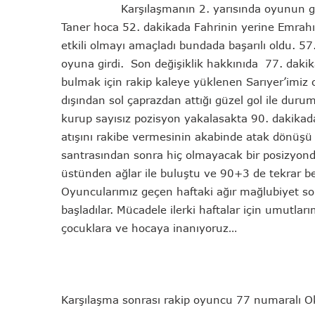
Karşılaşmanın 2. yarısında oyunun gidişa
Taner hoca 52. dakikada Fahrinin yerine Emrahı 
etkili olmayı amaçladı bundada başarılı oldu. 57
oyuna girdi. Son değişiklik hakkınıda 77. dakika
bulmak için rakip kaleye yüklenen Sarıyer’imi
dışından sol çaprazdan attığı güzel gol ile duru
kurup sayısız pozisyon yakalasakta 90. dakikada
atışını rakibe vermesinin akabinde atak dönüşü 
santrasından sonra hiç olmayacak bir posizyon
üstünden ağlar ile buluştu ve 90+3 de tekrar ber
Oyuncularımız geçen haftaki ağır mağlubiyet so
başladılar. Mücadele ilerki haftalar için umutl
çocuklara ve hocaya inanıyoruz…
Karşılaşma sonrası rakip oyuncu 77 numaralı O