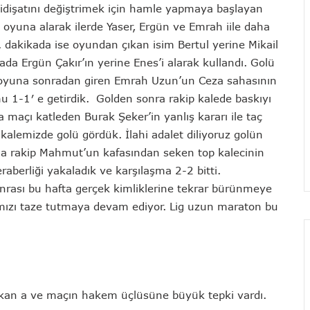
tını değiştrimek için hamle yapmaya başlayan
oyuna alarak ilerde Yaser, Ergün ve Emrah iile daha
. dakikada ise oyundan çıkan isim Bertul yerine Mikail
da Ergün Çakır’ın yerine Enes’i alarak kullandı. Golü
z oyuna sonradan giren Emrah Uzun’un Ceza sahasının
mu 1-1′ e getirdik. Golden sonra rakip kalede baskıyı
 maçı katleden Burak Şeker’in yanlış kararı ile taç
kalemizde golü gördük. İlahi adalet diliyoruz golün
da rakip Mahmut’un kafasından seken top kalecinin
aberliği yakaladık ve karşılaşma 2-2 bitti.
nrası bu hafta gerçek kimliklerine tekrar bürünmeye
arımızı taze tutmaya devam ediyor. Lig uzun maraton bu
kan a ve maçın hakem üçlüsüne büyük tepki vardı.