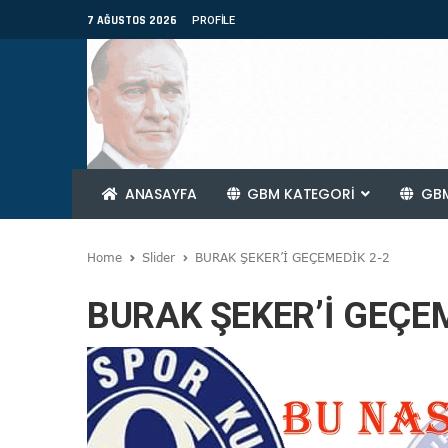
7 AĞUSTOS 2026
PROFILE
ANASAYFA
GBM KATEGORİ
GBM
Home
Slider
BURAK ŞEKER’İ GEÇEMEDİK 2-2
BURAK ŞEKER’İ GEÇEM