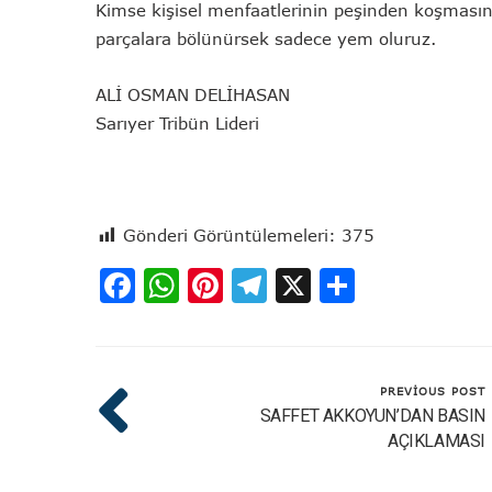
Kimse kişisel menfaatlerinin peşinden koşması
parçalara bölünürsek sadece yem oluruz.
ALİ OSMAN DELİHASAN
Sarıyer Tribün Lideri
Gönderi Görüntülemeleri:
375
Facebook
WhatsApp
Pinterest
Telegram
X
Share
PREVIOUS POST
SAFFET AKKOYUN’DAN BASIN
AÇIKLAMASI