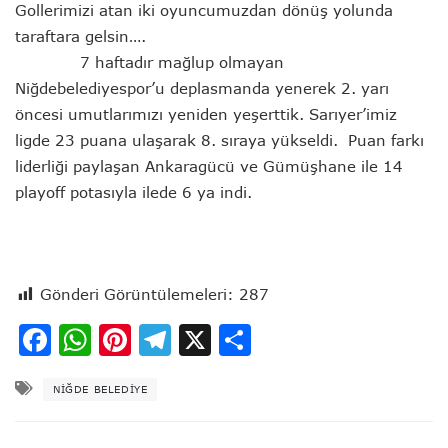
Gollerimizi atan iki oyuncumuzdan dönüş yolunda
taraftara gelsin….
7 haftadır mağlup olmayan
Niğdebelediyespor’u deplasmanda yenerek 2. yarı
öncesi umutlarımızı yeniden yeşerttik. Sarıyer’imiz
ligde 23 puana ulaşarak 8. sıraya yükseldi. Puan farkı
liderliği paylaşan Ankaragücü ve Gümüşhane ile 14
playoff potasıyla ilede 6 ya indi.
Gönderi Görüntülemeleri:
287
Facebook
WhatsApp
Pinterest
Telegram
X
Share
NIĞDE BELEDIYE