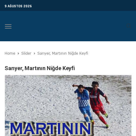
9 AĞUSTOS 2026
Toggle
navigation
Home
Slider
Sarıyer, Martının Niğde Keyfi
Sarıyer, Martının Niğde Keyfi