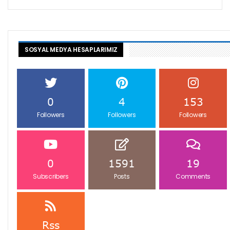
SOSYAL MEDYA HESAPLARIMIZ
0
4
153
Followers
Followers
Followers
0
1591
19
Subscribers
Posts
Comments
Rss