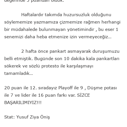
değerinde 3 puandan olduk.
Haftalardır takımda huzursuzluk olduğunu
söylememize yazmamıza çizmemize rağmen herhangi
bir müdahalede bulunmayan yönetimindir , bu eser 1
senemizi daha heba etmenize izin vermeyeceğiz…
2 hafta önce pankart asmayarak duruşumuzu
belli etmiştik. Bugünde son 10 dakika kala pankartları
sökerek ve sözlü protesto ile karşılaşmayı
tamamladık…
20 puan ile 12. sıradayız Playoff ile 9 , Düşme potası
ile 7 ve lider ile 16 puan farkı var. SİZCE
BAŞARILIMIYIZ!!!
Stat: Yusuf Ziya Öniş