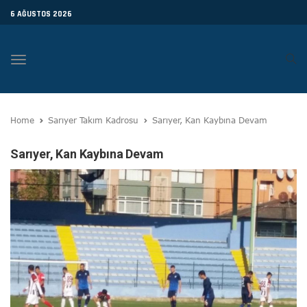
6 AĞUSTOS 2026
Toggle
navigation
Home
Sarıyer Takım Kadrosu
Sarıyer, Kan Kaybına Devam
Sarıyer, Kan Kaybına Devam