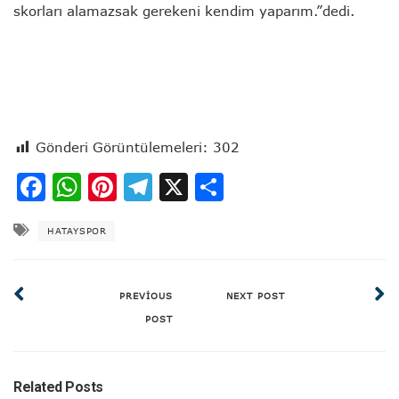
skorları alamazsak gerekeni kendim yaparım.”dedi.
Gönderi Görüntülemeleri:
302
Facebook
WhatsApp
Pinterest
Telegram
X
Share
HATAYSPOR
PREVIOUS
NEXT POST
POST
Related Posts