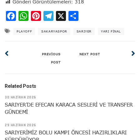
Gönderi Görüntülemeleri:
318
Facebook
WhatsApp
Pinterest
Telegram
X
Share
PLAYOFF
SAKARYASPOR
SARIYER
YARI FINAL
PREVIOUS
NEXT POST
POST
Related Posts
30 HAZIRAN 2026
SARIYER’DE EFECAN KARACA SESLERİ VE TRANSFER
GÜNDEMİ
29 HAZIRAN 2026
SARIYERİMİZ BOLU KAMPI ÖNCESİ HAZIRLIKLARI
SÜRDÜRÜYOR.