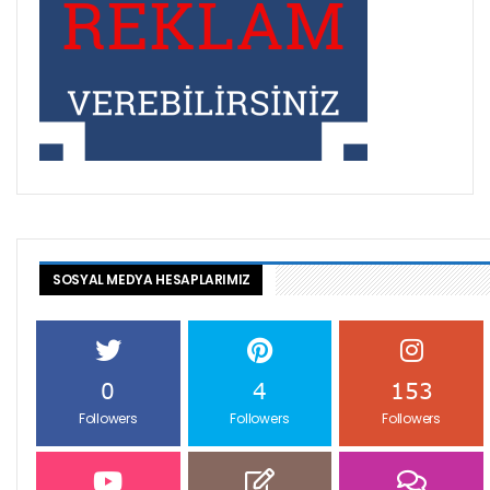
SOSYAL MEDYA HESAPLARIMIZ
0
4
153
Followers
Followers
Followers