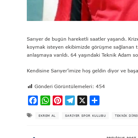
Sarıyer de bugün hareketli saatler yaşandı. Kriz
koymak isteyen ekibimizde görüşme sağlanan te
anlaşmaya varıldı. 64 yaşındaki Teknik Adam son
Kendisine Sarıyer’imize hoş geldin diyor ve başar
Gönderi Görüntülemeleri:
454
Facebook
WhatsApp
Pinterest
Telegram
X
Share
EKREM AL
SARIYER SPOR KULUBU
TEKNIK DIR
PREVIOUS POST