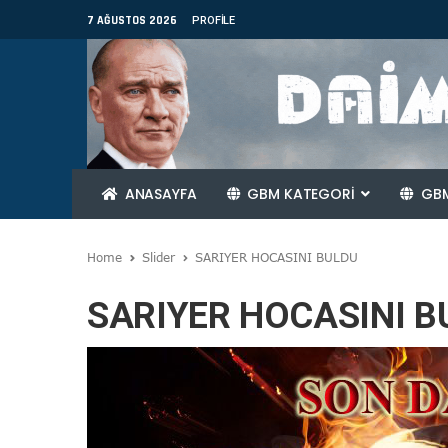
7 AĞUSTOS 2026
PROFILE
ANASAYFA
GBM KATEGORİ
GBM
Home
Slider
SARIYER HOCASINI BULDU
SARIYER HOCASINI B