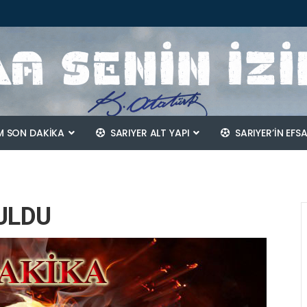
 SON DAKİKA
SARIYER ALT YAPI
SARIYER’IN EFS
ULDU