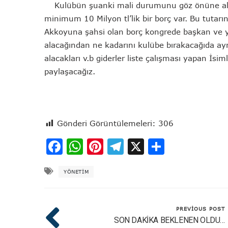
Kulübün şuanki mali durumunu göz önüne aldığı
minimum 10 Milyon tl’lik bir borç var. Bu tutarı
Akkoyuna şahsi olan borç kongrede başkan ve y
alacağından ne kadarını kulübe bırakacağıda ay
alacakları v.b giderler liste çalışması yapan İsim
paylaşacağız.
Gönderi Görüntülemeleri:
306
Facebook
WhatsApp
Pinterest
Telegram
X
Share
YÖNETIM
PREVIOUS POST
SON DAKİKA BEKLENEN OLDU…