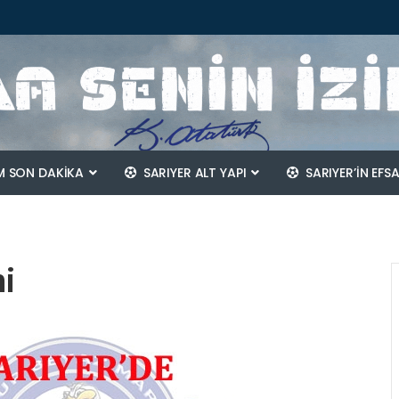
 SON DAKİKA
SARIYER ALT YAPI
SARIYER’IN EFS
hi