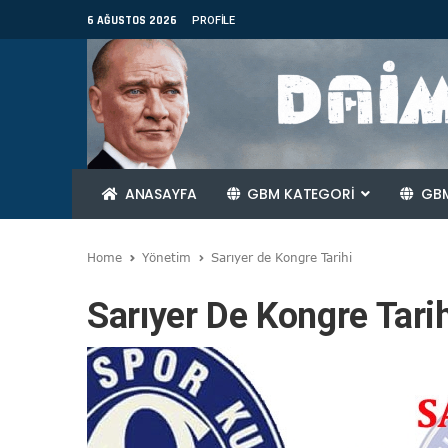
6 AĞUSTOS 2026
PROFILE
ANASAYFA
GBM KATEGORİ
GBM
Home
Yönetim
Sarıyer de Kongre Tarihi
Sarıyer De Kongre Tari